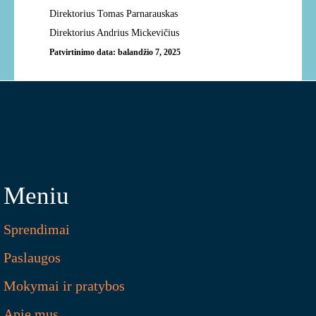
Direktorius Tomas Parnarauskas
Direktorius Andrius Mickevičius
Patvirtinimo data: balandžio 7, 2025
Meniu
Sprendimai
Paslaugos
Mokymai ir pratybos
Apie mus