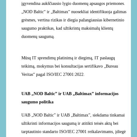
įgyvendina aukščiausio lygio duomenų apsaugos priemones.
„NOD
Baltic“ ir „Baltimax“ nuosekliai identifikuoja galimas
grėsmes, vertina rizikas ir diegia
pažangiausias kibernetinio
saugumo praktikas, kad užtikrintų maksimalų klientų
duomenų
saugumą.
Mūsų IT sprendimų platinimą ir diegimą, IT paslaugų
teikimą, mokymus bei konsultacijas sertifikavo „Bureau
Veritas“ pagal ISO/IEC 27001:2022.
UAB „NOD Baltic” ir UAB „Baltimax” informacijos
saugumo politika
UAB „NOD Baltic” ir UAB „Baltimax”, siekdama tinkamai
užtikrinti informacijos saugumą ir atitikti teisės aktų bei
tarptautinio standarto ISO/IEC 27001 reikalavimams, įdiegė