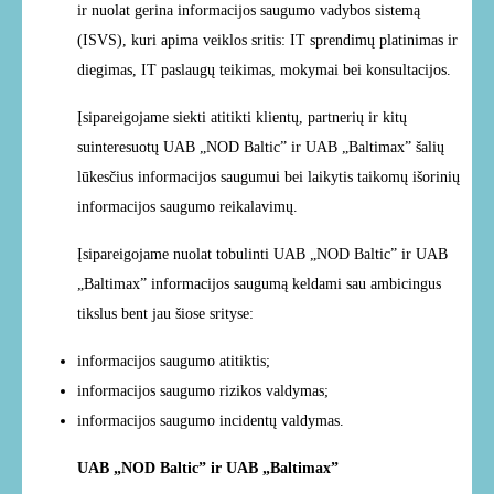
ir nuolat gerina informacijos saugumo vadybos sistemą
(ISVS), kuri apima veiklos sritis: IT sprendimų platinimas ir
diegimas, IT paslaugų teikimas, mokymai bei konsultacijos.
Įsipareigojame siekti atitikti klientų, partnerių ir kitų
suinteresuotų UAB „NOD Baltic” ir UAB „Baltimax” šalių
lūkesčius informacijos saugumui bei laikytis taikomų išorinių
informacijos saugumo reikalavimų.
Įsipareigojame nuolat tobulinti UAB „NOD Baltic” ir UAB
„Baltimax” informacijos saugumą keldami sau ambicingus
tikslus bent jau šiose srityse:
informacijos saugumo atitiktis;
informacijos saugumo rizikos valdymas;
informacijos saugumo incidentų valdymas.
UAB „NOD Baltic” ir UAB „Baltimax”