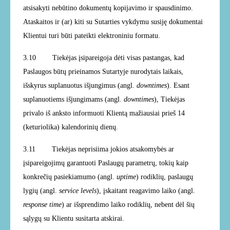
atsisakyti nebūtino dokumentų kopijavimo ir spausdinimo.
Ataskaitos ir (ar) kiti su Sutarties vykdymu susiję dokumentai
Klientui turi būti pateikti elektroniniu formatu.
3.10 Tiekėjas įsipareigoja dėti visas pastangas, kad
Paslaugos būtų prieinamos Sutartyje nurodytais laikais,
išskyrus suplanuotus išjungimus (angl.
downtimes
). Esant
suplanuotiems išjungimams (angl.
downtimes
), Tiekėjas
privalo iš anksto informuoti Klientą mažiausiai prieš 14
(keturiolika) kalendorinių dienų.
3.11 Tiekėjas neprisiima jokios atsakomybės ar
įsipareigojimų garantuoti Paslaugų parametrų, tokių kaip
konkrečių pasiekiamumo (angl.
uptime
) rodiklių, paslaugų
lygių (angl.
service levels
), įskaitant reagavimo laiko (angl.
response time
) ar išsprendimo laiko rodiklių, nebent dėl šių
sąlygų su Klientu susitarta atskirai.