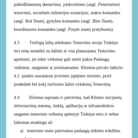
pažeidžiamumų skenavimu, įsiskverbimo (angl.
Penetration
)
testavimu, socialinės inžinerijos scenarijais, atakos komandos
(angl.
Red Team
), gynybos komandos (angl.
Blue Team
),
koordinuotos komandos (angl.
Purple team
) pratybomis).
4.3 Trečiųjų šalių atliekamo Testavimo atveju Tiekėjas
turi teisę nesutikti su dalimi ar visa planuojama Testavimo
apimtimi, jei tokie veiksmai gali turėti įtakos Paslaugų
veikimui, saugumui ar prieinamumui. Klientas privalo laikytis
4.2. punkto nuostatose įtvirtinto įspėjimo termino, prieš
pradedant bet kokį trečiosios šalies vykdomą Testavimą.
4.4 Klientas supranta ir patvirtina, kad Kliento inicijuotų
informacinių sistemų, tinklų, aplikacijų ar infrastruktūros
saugumo testavimo veiksmų apimtyje Tiekėjas nėra ir nebus
laikomas atsakingu už:
a) testavimo metu patiriamus paslaugų teikimo trikdžius