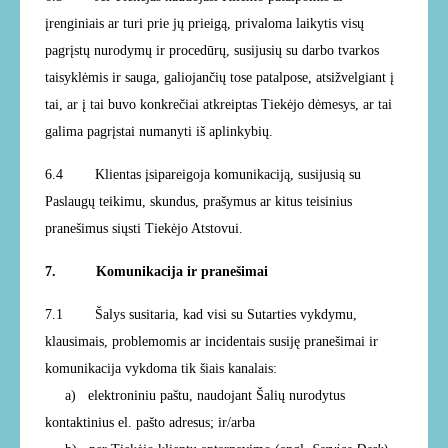
įrenginiais ar turi prie jų prieigą, privaloma laikytis visų
pagrįstų nurodymų ir procedūrų, susijusių su darbo tvarkos
taisyklėmis ir sauga, galiojančių tose patalpose, atsižvelgiant į
tai, ar į tai buvo konkrečiai atkreiptas Tiekėjo dėmesys, ar tai
galima pagrįstai numanyti iš aplinkybių.
6.4 Klientas įsipareigoja komunikaciją, susijusią su
Paslaugų teikimu, skundus, prašymus ar kitus teisinius
pranešimus siųsti Tiekėjo Atstovui.
7. Komunikacija ir pranešimai
7.1 Šalys susitaria, kad visi su Sutarties
vykdymu,
klausimais, problemomis ar incidentais susiję pranešimai ir
komunikacija vykdoma tik šiais kanalais:
a) elektroniniu paštu, naudojant Šalių nurodytus
kontaktinius el. pašto adresus; ir/arba