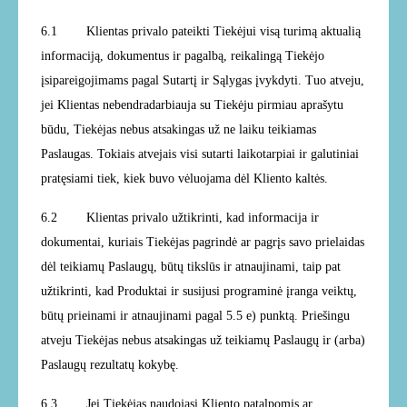
6.1 Klientas privalo pateikti Tiekėjui visą turimą aktualią
informaciją, dokumentus ir pagalbą, reikalingą Tiekėjo
įsipareigojimams pagal Sutartį ir Sąlygas įvykdyti. Tuo atveju,
jei Klientas nebendradarbiauja su Tiekėju pirmiau aprašytu
būdu, Tiekėjas nebus atsakingas už ne laiku teikiamas
Paslaugas. Tokiais atvejais visi sutarti laikotarpiai ir galutiniai
pratęsiami tiek, kiek buvo vėluojama dėl Kliento kaltės.
6.2 Klientas privalo užtikrinti, kad informacija ir
dokumentai, kuriais Tiekėjas pagrindė ar pagrįs savo prielaidas
dėl teikiamų Paslaugų, būtų tikslūs ir atnaujinami, taip pat
užtikrinti, kad Produktai ir susijusi programinė įranga veiktų,
būtų prieinami ir atnaujinami pagal 5.5 e)
punktą.
Priešingu
atveju Tiekėjas nebus atsakingas už teikiamų Paslaugų ir (arba)
Paslaugų rezultatų kokybę.
6.3 Jei Tiekėjas naudojasi Kliento patalpomis ar