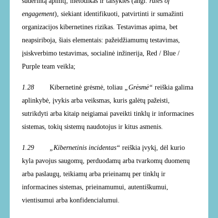
suderintą apimtį, metodikas ir taisykles (angl.
rules of
engagement
), siekiant identifikuoti, patvirtinti ir sumažinti
organizacijos kibernetines rizikas. Testavimas apima, bet
neapsiriboja, šiais elementais: pažeidžiamumų testavimas,
įsiskverbimo testavimas, socialinė inžinerija, Red / Blue /
Purple team veikla;
1.28
Kibernetinė grėsmė,
toliau
„Grėsmė“
reiškia galima
aplinkybė, įvykis arba veiksmas, kuris galėtų pažeisti,
sutrikdyti arba kitaip neigiamai paveikti tinklų ir informacines
sistemas, tokių sistemų naudotojus ir kitus asmenis.
1.29 „Kibernetinis incidentas“
reiškia įvykį, dėl kurio
kyla pavojus saugomų, perduodamų arba tvarkomų duomenų
arba paslaugų, teikiamų arba prieinamų per tinklų ir
informacines sistemas, prieinamumui, autentiškumui,
vientisumui arba konfidencialumui.