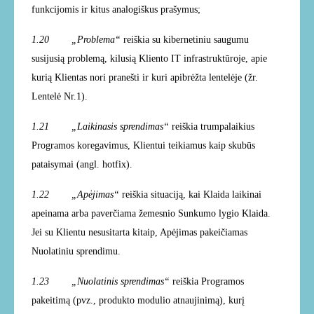
funkcijomis ir kitus analogiškus prašymus;
1.20 „Problema“
reiškia su kibernetiniu saugumu
susijusią problemą, kilusią Kliento IT infrastruktūroje, apie
kurią Klientas nori pranešti ir kuri apibrėžta lentelėje (žr.
Lentelė Nr.1).
1.21 „Laikinasis sprendimas“
reiškia trumpalaikius
Programos koregavimus, Klientui teikiamus kaip skubūs
pataisymai (angl. hotfix).
1.22 „Apėjimas“
reiškia situaciją, kai Klaida laikinai
apeinama arba paverčiama žemesnio Sunkumo lygio Klaida.
Jei su Klientu nesusitarta kitaip, Apėjimas pakeičiamas
Nuolatiniu sprendimu.
1.23 „Nuolatinis sprendimas“
reiškia Programos
pakeitimą (pvz., produkto modulio atnaujinimą), kurį