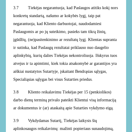
3.7
Tiekėjas negarantuoja, kad Paslaugos atitiks kokį nors
konkretų standartą, našumo ar kokybės lygį, taip pat
negarantuoja, kad Kliento darbuotojai, naudodamiesi
Paslaugomis ar po jų suteikimo, pasieks tam tikrą žinių,
įgūdžių, (ne)pasitenkinimo ar rezultatų lygį. Klientas supranta
ir sutinka, kad Paslaugų rezultatai priklauso nuo daugelio
aplinkybių, kurių dalies Tiekėjas nekontroliuoja. Išskyrus tuos
atvejus ir ta apimtimi, kiek tokia atsakomybė ar garantijos yra
aiškiai nustatytos Sutartyje, įskaitant Bendrąsias sąlygas,
Specialiąsias sąlygas bei visus Sutarties priedus.
3.8
Kliento reikalavimu Tiekėjas per 15 (penkiolikos)
darbo dienų terminą privalo pateikti Klientui visą informaciją
ar dokumentus ir (ar) ataskaitą apie Sutarties vykdymo eigą.
3.9
Vykdydamas Sutartį, Tiekėjas laikysis šių
aplinkosaugos reikalavimų: mažinti popieriaus sunaudojimą,