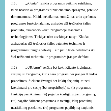
1.18 „Klaida“
reiškia programos veikimo sutrikimą,
kuris neatitinka programos funkcionalumo aprašymo, pateikto
dokumentuose. Klaida nelaikomas sumažintas arba apribotas
programos funkcionalumas, atsiradęs dėl trečiosios šalies
produkto, trukdančio veikti programoje esančioms
technologijoms. Tiekėjas nėra atsakingas taisyti Klaidas,
atsiradusias dėl trečiosios šalies pateiktos techninės ir
programinės įrangos defektų. Taip pat Klaida nelaikoma iki
šiol nežinomi techniniai ir programinės įrangos defektai.
1.19 „Užklausa“
reiškia bet kokį Kliento kreipimąsi,
susijusį su Programa, kuris nėra programinės įrangos Klaidos
pranešimas. Siekiant išvengti bet kokių abejonių, minėti
kreipimaisi yra susiję (bet neapsiriboja) su (i) programos
funkcijų paaiškinimu; (ii) pagalba konfigūruojant programą;
(iii) pagalba šalinant programos ir trečiųjų šalių produktų
neatitikimų pasekmes; (iv) programos papildymą naujomis