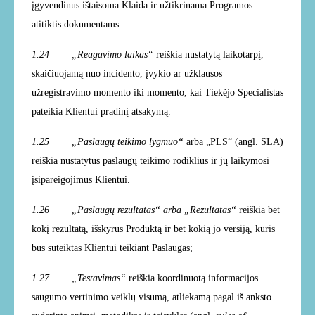
įgyvendinus ištaisoma Klaida ir užtikrinama Programos
atitiktis dokumentams.
1.24 „Reagavimo laikas“
reiškia nustatytą laikotarpį,
skaičiuojamą nuo incidento, įvykio ar užklausos
užregistravimo momento iki momento, kai Tiekėjo Specialistas
pateikia Klientui pradinį atsakymą.
1.25 „Paslaugų teikimo lygmuo“
arba „PLS“ (angl. SLA)
reiškia nustatytus paslaugų teikimo rodiklius ir jų laikymosi
įsipareigojimus Klientui.
1.26 „Paslaugų rezultatas“ arba „Rezultatas“
reiškia bet
kokį rezultatą, išskyrus Produktą ir bet kokią jo versiją, kuris
bus suteiktas Klientui teikiant Paslaugas;
1.27 „Testavimas“
reiškia koordinuotą informacijos
saugumo vertinimo veiklų visumą, atliekamą pagal iš anksto