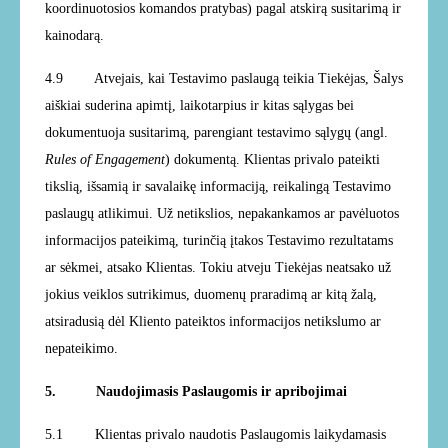
koordinuotosios komandos pratybas) pagal atskirą susitarimą ir
kainodarą.
4.9
Atvejais, kai Testavimo paslaugą teikia Tiekėjas, Šalys
aiškiai suderina apimtį, laikotarpius ir kitas sąlygas bei
dokumentuoja susitarimą, parengiant testavimo sąlygų (angl.
Rules of Engagement
) dokumentą. Klientas privalo pateikti
tikslią, išsamią ir savalaikę informaciją, reikalingą Testavimo
paslaugų atlikimui. Už netikslios, nepakankamos ar pavėluotos
informacijos pateikimą, turinčią įtakos Testavimo rezultatams
ar sėkmei, atsako Klientas. Tokiu atveju Tiekėjas neatsako už
jokius veiklos sutrikimus, duomenų praradimą ar kitą žalą,
atsiradusią dėl Kliento pateiktos informacijos netikslumo ar
nepateikimo.
5. Naudojimasis Paslaugomis ir apribojimai
5.1 Klientas privalo naudotis Paslaugomis laikydamasis