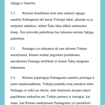
Sąlygų ir Sutarties.
5.2
Klientui draudžiama leisti arba sudaryti sąlygas
naudotis Paslaugomis bet kuriai Trečiajai šaliai, įskaitant su ja
susijusius subjektus, nebent Šalys būtų aiškiai susitarusios
kitaip. Šios prievolės pažeidimas bus laikomas esminiu Sąlygų
pažeidimu.
5.3
Paslaugos yra teikiamos tik tam tikriems Tiekėjo
nurodytiems, Kliento teisėtai įsigytiems produktams,
nurodytiems Paslaugų sertifikate ar kitame Šalių sulygtame
dokumente.
5.4
Klientas įsipareigoja Paslaugomis naudotis protingai ir
jomis nepiktnaudžiauti. Tiekėjas pasilieka teisę atsisakyti teikti
Paslaugas ar teikti jas ribotai, arba išimtiniais atvejais taikyti
papildomus mokesčius per Tiekėjo partnerį ar tiesiogiai, kai
mano, kad Kliento naudojimasis Paslaugomis yra perteklinis