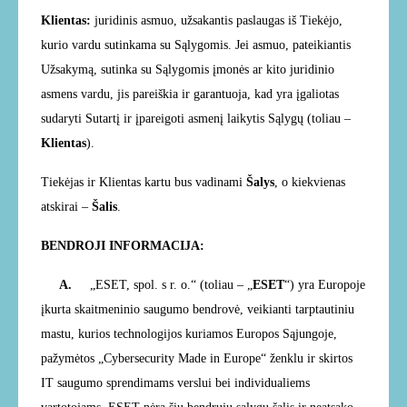
Klientas:
juridinis asmuo, užsakantis paslaugas iš Tiekėjo,
kurio vardu sutinkama su Sąlygomis. Jei asmuo, pateikiantis
Užsakymą, sutinka su Sąlygomis įmonės ar kito juridinio
asmens vardu, jis pareiškia ir garantuoja, kad yra įgaliotas
sudaryti Sutartį ir įpareigoti asmenį laikytis Sąlygų (toliau –
Klientas
).
Tiekėjas ir Klientas kartu bus vadinami
Šalys
, o kiekvienas
atskirai –
Šalis
.
BENDROJI INFORMACIJA:
A.
„ESET, spol. s r. o.“ (toliau – „
ESET
“) yra Europoje
įkurta skaitmeninio saugumo bendrovė, veikianti tarptautiniu
mastu, kurios technologijos kuriamos Europos Sąjungoje,
pažymėtos „Cybersecurity Made in Europe“ ženklu ir skirtos
IT saugumo sprendimams verslui bei individualiems