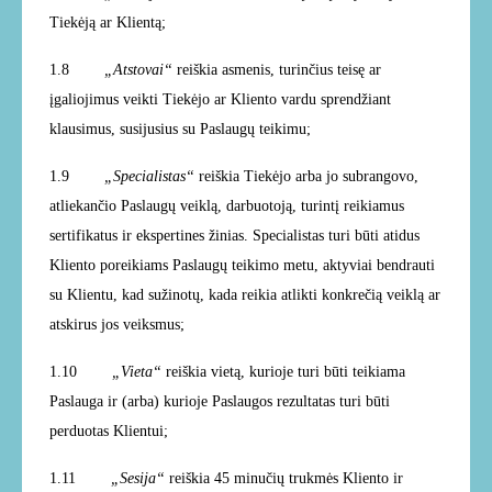
Tiekėją ar Klientą;
1.8
„Atstovai“
reiškia asmenis, turinčius teisę ar
įgaliojimus veikti Tiekėjo ar Kliento vardu sprendžiant
klausimus, susijusius su Paslaugų teikimu;
1.9
„Specialistas“
reiškia Tiekėjo arba jo subrangovo,
atliekančio Paslaugų veiklą, darbuotoją, turintį reikiamus
sertifikatus ir ekspertines žinias. Specialistas turi būti atidus
Kliento poreikiams Paslaugų teikimo metu,
aktyviai bendrauti
su Klientu, kad sužinotų, kada reikia atlikti konkrečią veiklą ar
atskirus jos veiksmus;
1.10
„Vieta“
reiškia vietą, kurioje turi būti teikiama
Paslauga ir (arba) kurioje Paslaugos rezultatas turi būti
perduotas Klientui;
1.11
„Sesija“
reiškia 45 minučių trukmės Kliento ir