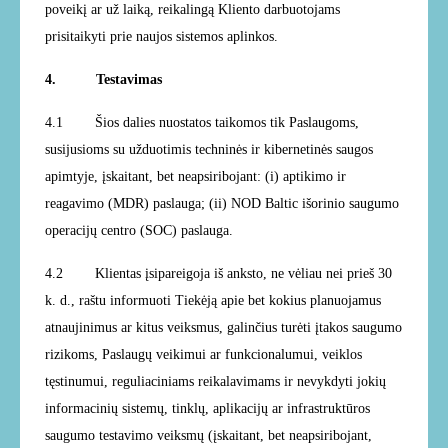
poveikį ar už laiką, reikalingą Kliento darbuotojams
prisitaikyti prie naujos sistemos aplinkos.
4. Testavimas
4.1 Šios dalies nuostatos taikomos tik Paslaugoms,
susijusioms su užduotimis techninės ir kibernetinės saugos
apimtyje, įskaitant, bet neapsiribojant: (i) aptikimo ir
reagavimo (MDR) paslauga; (ii) NOD Baltic išorinio saugumo
operacijų centro (SOC) paslauga.
4.2
Klientas įsipareigoja iš anksto, ne vėliau nei prieš 30
k. d., raštu informuoti Tiekėją apie bet kokius planuojamus
atnaujinimus ar kitus veiksmus, galinčius turėti įtakos saugumo
rizikoms, Paslaugų veikimui ar funkcionalumui, veiklos
tęstinumui, reguliaciniams reikalavimams ir nevykdyti jokių
informacinių sistemų, tinklų, aplikacijų ar infrastruktūros
saugumo testavimo veiksmų (įskaitant, bet neapsiribojant,