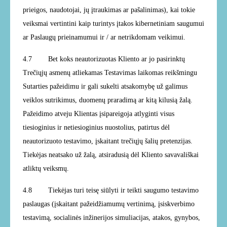
prieigos, naudotojai, jų įtraukimas ar pašalinimas), kai tokie
veiksmai vertintini kaip turintys įtakos kibernetiniam saugumui
ar Paslaugų prieinamumui ir / ar netrikdomam veikimui.
4.7 Bet koks neautorizuotas Kliento ar jo pasirinktų
Trečiųjų asmenų atliekamas Testavimas laikomas reikšmingu
Sutarties pažeidimu ir gali sukelti atsakomybę už galimus
veiklos sutrikimus, duomenų praradimą ar kitą kilusią žalą.
Pažeidimo atveju Klientas įsipareigoja atlyginti visus
tiesioginius ir netiesioginius nuostolius, patirtus dėl
neautorizuoto testavimo, įskaitant trečiųjų šalių pretenzijas.
Tiekėjas neatsako už žalą, atsiradusią dėl Kliento savavališkai
atliktų veiksmų.
4.8 Tiekėjas turi teisę siūlyti ir teikti saugumo testavimo
paslaugas (įskaitant pažeidžiamumų vertinimą, įsiskverbimo
testavimą, socialinės inžinerijos simuliacijas, atakos, gynybos,