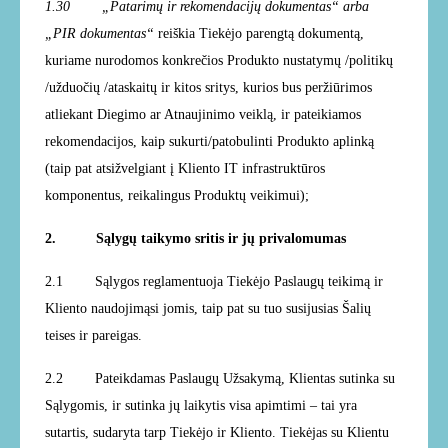
1.30 „Patarimų ir rekomendacijų dokumentas“ arba
„PIR dokumentas“
reiškia Tiekėjo parengtą dokumentą,
kuriame nurodomos konkrečios Produkto nustatymų /politikų
/užduočių /ataskaitų ir kitos sritys, kurios bus peržiūrimos
atliekant Diegimo ar Atnaujinimo veiklą, ir pateikiamos
rekomendacijos, kaip sukurti/patobulinti Produkto aplinką
(taip pat atsižvelgiant į Kliento IT infrastruktūros
komponentus, reikalingus Produktų veikimui);
2. Sąlygų taikymo sritis ir jų privalomumas
2.1
Sąlygos reglamentuoja Tiekėjo Paslaugų teikimą ir
Kliento naudojimąsi jomis, taip pat su tuo susijusias Šalių
teises ir pareigas.
2.2 Pateikdamas Paslaugų Užsakymą, Klientas sutinka su
Sąlygomis, ir sutinka jų laikytis visa apimtimi – tai yra
sutartis, sudaryta tarp Tiekėjo ir Klient
o.
Tiekėjas su Klientu