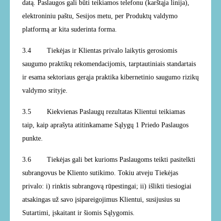
datą. Paslaugos gali būti teikiamos telefonu (karštąja linija),
elektroniniu paštu, Sesijos metu, per Produktų valdymo
platformą ar kita suderinta forma.
3.4
Tiekėjas ir Klientas privalo laikytis gerosiomis
saugumo praktikų rekomendacijomis, tarptautiniais standartais
ir esama sektoriaus gerąja praktika kibernetinio saugumo rizikų
valdymo srityje.
3.5 Kiekvienas Paslaugų rezultatas Klientui teikiamas
taip, kaip aprašyta atitinkamame Sąlygų 1 Priedo Paslaugos
punkte.
3.6
Tiekėjas gali bet kurioms Paslaugoms teikti pasitelkti
subrangovus be Kliento sutikimo. Tokiu atveju Tiekėjas
privalo: i) rinktis subrangovą rūpestingai; ii) išlikti tiesiogiai
atsakingas už savo įsipareigojimus Klientui, susijusius su
Sutartimi, įskaitant ir šiomis Sąlygomis.