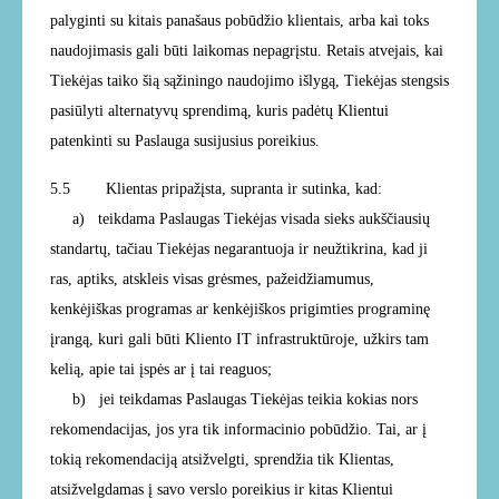
palyginti su kitais panašaus pobūdžio klientais, arba kai toks
naudojimasis gali būti laikomas nepagrįstu. Retais atvejais, kai
Tiekėjas taiko šią sąžiningo naudojimo išlygą, Tiekėjas stengsis
pasiūlyti alternatyvų sprendimą, kuris padėtų Klientui
patenkinti su Paslauga susijusius poreikius.
5.5
Klientas pripažįsta, supranta ir sutinka, kad:
a) teikdama Paslaugas Tiekėjas visada sieks aukščiausių
standartų, tačiau Tiekėjas negarantuoja ir neužtikrina, kad ji
ras, aptiks, atskleis visas grėsmes, pažeidžiamumus,
kenkėjiškas programas ar kenkėjiškos prigimties programinę
įrangą, kuri gali būti Kliento IT infrastruktūroje, užkirs tam
kelią, apie tai įspės ar į tai reaguos;
b)
jei teikdamas Paslaugas Tiekėjas teikia kokias nors
rekomendacijas, jos yra tik informacinio pobūdžio. Tai, ar į
tokią rekomendaciją atsižvelgti, sprendžia tik Klientas,
atsižvelgdamas į savo verslo poreikius ir kitas Klientui