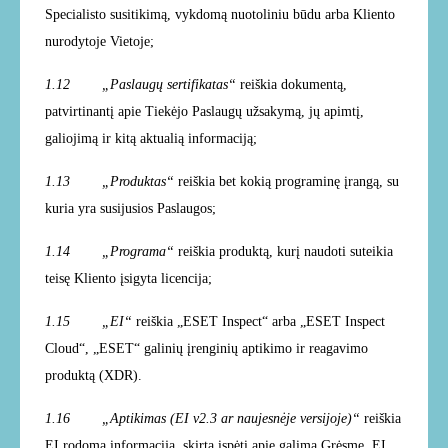
Specialisto susitikimą, vykdomą nuotoliniu būdu arba Kliento
nurodytoje Vietoje;
1.12 „Paslaugų sertifikatas“
reiškia dokumentą,
patvirtinantį apie Tiekėjo Paslaugų užsakymą, jų apimtį,
galiojimą ir kitą aktualią informaciją;
1.13 „Produktas“
reiškia bet kokią programinę įrangą,
su
kuria yra susijusios Paslaugos;
1.14 „Programa“
reiškia
produktą, kurį naudoti suteikia
teisę Kliento įsigyta licencija;
1.15 „EI“
reiškia „ESET Inspect“ arba „ESET Inspect
Cloud“, „ESET“ galinių įrenginių aptikimo ir reagavimo
produktą (XDR).
1.16 „Aptikimas (EI v2.3 ar naujesnėje versijoje)“
reiškia
EI rodomą informaciją, skirtą įspėti apie galimą Grėsmę. EI