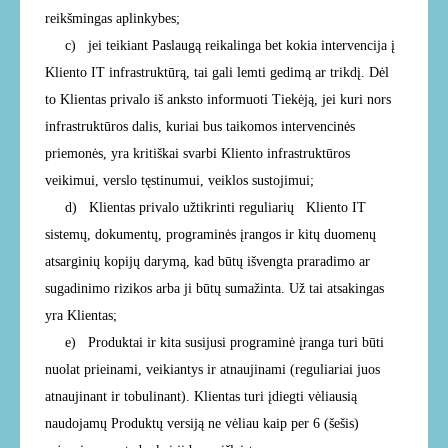
reikšmingas aplinkybes;
c)
jei teikiant Paslaugą reikalinga bet kokia intervencija į
Kliento IT infrastruktūrą, tai gali lemti gedimą ar trikdį. Dėl
to Klientas privalo iš anksto informuoti Tiekėją, jei kuri nors
infrastruktūros dalis, kuriai bus taikomos intervencinės
priemonės, yra kritiškai svarbi Kliento infrastruktūros
veikimui, verslo tęstinumui, veiklos sustojimui;
d)
Klientas privalo užtikrinti reguliarių Kliento IT
sistemų, dokumentų, programinės įrangos ir kitų duomenų
atsarginių kopijų darymą, kad būtų išvengta praradimo ar
sugadinimo rizikos arba ji būtų sumažinta. Už tai atsakingas
yra Klientas;
e)
Produktai ir kita susijusi programinė įranga turi būti
nuolat prieinami, veikiantys ir atnaujinami (reguliariai juos
atnaujinant ir tobulinant). Klientas turi įdiegti vėliausią
naudojamų Produktų versiją ne vėliau kaip per 6 (šešis)