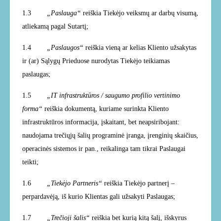
1.3
„Paslauga“
reiškia Tiekėjo
veiksmų ar darbų visumą,
atliekamą pagal Sutartį;
1.4
„Paslaugos“
reiškia vieną ar kelias Kliento užsakytas
ir (ar) Sąlygų Prieduose nurodytas Tiekėjo teikiamas
paslaugas;
1.5
„IT infrastruktūros / saugumo profilio vertinimo
forma“
reiškia dokumentą, kuriame surinkta Kliento
infrastruktūros informacija, įskaitant, bet neapsiribojant:
naudojama trečiųjų šalių programinė įranga, įrenginių skaičius,
operacinės sistemos ir pan., reikalinga tam tikrai Paslaugai
teikti;
1.6
„Tiekėjo Partneris“
reiškia Tiekėjo partnerį –
perpardavėją, iš kurio Klientas gali užsakyti Paslaugas;
1.7
„Trečioji šalis“
reiškia bet kurią kitą šalį, išskyrus