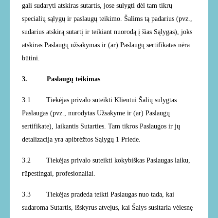
gali sudaryti atskiras sutartis, jose sulygti dėl tam tikrų
specialių sąlygų ir paslaugų teikimo. Šalims tą padarius (pvz.,
sudarius atskirą sutartį ir teikiant nuorodą į šias Sąlygas), joks
atskiras Paslaugų užsakymas ir (ar) Paslaugų sertifikatas nėra
būtini.
3. Paslaugų teikimas
3.1
Tiekėjas privalo suteikti Klientui Šalių sulygtas
Paslaugas (pvz., nurodytas Užsakyme ir (ar) Paslaugų
sertifikate), laikantis Sutarties. Tam tikros Paslaugos ir jų
detalizacija yra apibrėžtos Sąlygų 1 Priede.
3.2
Tiekėjas privalo suteikti kokybiškas Paslaugas laiku,
rūpestingai, profesionaliai.
3.3
Tiekėjas pradeda teikti Paslaugas nuo tada, kai
sudaroma Sutartis, išskyrus atvejus, kai Šalys susitaria vėlesnę