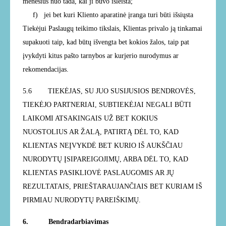
mėnesius nuo tada, kai ji buvo išleista;
f)
jei bet kuri Kliento aparatinė įranga turi būti išsiųsta
Tiekėjui Paslaugų teikimo tikslais, Klientas privalo ją tinkamai
supakuoti taip, kad būtų išvengta bet kokios žalos, taip pat
įvykdyti kitus pašto tarnybos ar kurjerio nurodymus ar
rekomendacijas.
5.6
TIEKĖJAS, SU JUO SUSIJUSIOS BENDROVĖS,
TIEKĖJO PARTNERIAI, SUBTIEKĖJAI NEGALI BŪTI
LAIKOMI ATSAKINGAIS UŽ BET KOKIUS
NUOSTOLIUS AR ŽALĄ, PATIRTĄ DĖL TO, KAD
KLIENTAS NEĮVYKDĖ BET KURIO IŠ AUKŠČIAU
NURODYTŲ ĮSIPAREIGOJIMŲ, ARBA DĖL TO, KAD
KLIENTAS PASIKLIOVĖ PASLAUGOMIS AR JŲ
REZULTATAIS, PRIEŠTARAUJANČIAIS BET KURIAM IŠ
PIRMIAU NURODYTŲ PAREIŠKIMŲ.
6. Bendradarbiavimas