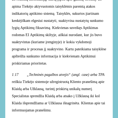
apima Tiekėjo aktyvuotomis taisyklėmis paremtą atakos
indikatorių aptikimo sistemą. Taisyklės, sukurtos įtartinam
kenkėjiškam elgesiui nustatyti, suaktyvina nustatytų sunkumo
lygių Aptikimų fiksavimą. Kiekvienas suveikęs Aptikimas
rodomas EI Aptikimų skiltyje, aiškiai nurodant, kur jis buvo
suaktyvintas (kuriame įrenginyje) ir kokia vykdomoji
programa ir procesas jį suaktyvino. Kartu pateikiama taisyklėse
apibrėžta sunkumo informacija ir kiekvienam Aptikimui
priskiriamas prioritetas.
1.17 „Techninės pagalbos atvejis“ (angl. case) arba TPA
reiškia Tiekėjo sistemoje užregistruotą Kliento pranešimą apie
Klaidą arba Užklausą, turintį priskirtą unikalų numerį.
Specialistas sprendžia Klaidą arba atsako į Užklausą iki kol
Klaida išsprendžiama ar Užklausa išnagrinėta. Klientas apie tai
informuojamas pranešimu.