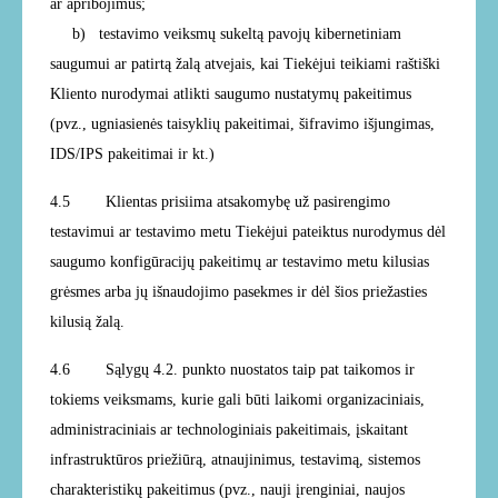
ar apribojimus;
b) testavimo veiksmų sukeltą pavojų kibernetiniam
saugumui ar patirtą žalą atvejais, kai Tiekėjui teikiami raštiški
Kliento nurodymai atlikti saugumo nustatymų pakeitimus
(pvz., ugniasienės taisyklių pakeitimai, šifravimo išjungimas,
IDS/IPS pakeitimai ir kt.)
4.5 Klientas prisiima atsakomybę už pasirengimo
testavimui ar testavimo metu Tiekėjui pateiktus nurodymus dėl
saugumo konfigūracijų pakeitimų ar testavimo metu kilusias
grėsmes arba jų išnaudojimo pasekmes ir dėl šios priežasties
kilusią žalą.
4.6 Sąlygų 4.2. punkto nuostatos taip pat taikomos ir
tokiems veiksmams, kurie gali būti laikomi organizaciniais,
administraciniais ar technologiniais pakeitimais, įskaitant
infrastruktūros priežiūrą, atnaujinimus, testavimą, sistemos
charakteristikų pakeitimus (pvz., nauji įrenginiai, naujos