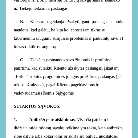
vartotojams. ESET nėra šių bendrųjų sąlygų šalis ir neatsako
už Tiekėjo teikiamas paslaugas.
B.
Klientas pageidauja užsakyti, gauti paslaugas ir jomis
naudotis, kad galėtų, be kita ko, spręsti tam tikras su
kibernetiniu saugumu susijusias problemas ir padidintų savo IT
infrastruktūros saugumą.
C.
Tiekėjas pasinaudos savo žiniomis ir profesine
patirtimi, kad suteiktų Kliento užsakytas paslaugas, įskaitant
„ESET“ ir kitos programinės įrangos priežiūros paslaugas (jei
tokios užsakytos), pagal Kliento pageidavimus ir
vadovaudamasis šiomis Sąlygomis.
SUTARTOS SĄVOKOS:
1. Apibrėžtys ir aiškinimas.
Visų čia pateiktų ir
didžiąja raide rašomų sąvokų reikšmė yra tokia, kaip apibrėžta
šioje dalyje arba kokia joms priskirta šių Sąlygų nuostatose,