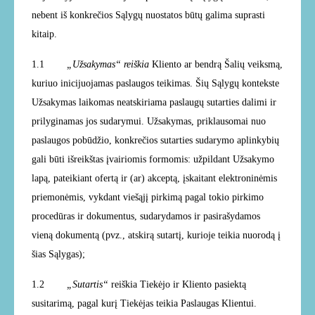
nebent iš konkrečios Sąlygų nuostatos būtų galima suprasti
kitaip.
1.1
„Užsakymas“ reiškia
Kliento ar bendrą Šalių veiksmą,
kuriuo inicijuojamas paslaugos teikimas. Šių Sąlygų kontekste
Užsakymas laikomas neatskiriama paslaugų sutarties dalimi ir
prilyginamas jos sudarymui. Užsakymas, priklausomai nuo
paslaugos pobūdžio, konkrečios sutarties sudarymo aplinkybių
gali būti išreikštas įvairiomis formomis: užpildant Užsakymo
lapą, pateikiant ofertą ir (ar) akceptą, įskaitant elektroninėmis
priemonėmis, vykdant viešąjį pirkimą pagal tokio pirkimo
procedūras ir dokumentus, sudarydamos ir pasirašydamos
vieną dokumentą (pvz., atskirą sutartį, kurioje teikia nuorodą į
šias Sąlygas);
1.2
„Sutartis“
reiškia Tiekėjo ir Kliento pasiektą
susitarimą, pagal kurį Tiekėjas teikia Paslaugas Klientui.