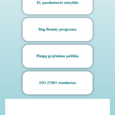
El. parduotuvės taisyklės
Bug Bounty programa
Pinigų grąžinimo politika
ISO 27001 standartas
Įsigaliojimo data: 2026-05-01