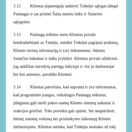
3.12
Klientas įsipareigoja sudaryti Tiekėjui sąlygas įdiegti
Paslaugas ir jas priimti Šalių sutartu laiku ir Sutarties
sąlygomis.
3.13
Paslaugų teikimo metu Klientas privalo
bendradarbiauti su Tiekėju, suteikti Tiekėjui pagrįstai prašomą,
Kliento turimą informaciją ir (ar) dokumentus, būtinus
Sutarčiai tinkamai ir laiku įvykdyti. Klientas privalo užtikrinti,
jog aukščiau nurodytų pareigų laikytųsi ir visi jo darbuotojai
bei kiti asmenys, pavaldūs Klientui.
3.14
Klientas patvirtina, kad supranta ir yra informuotas,
kad programinės įrangos, reikalingos Paslaugų teikimui,
įdiegimas gali turėti įtakos esamų Kliento sistemų našumui ir
reakcijos greičiui. Toks poveikis gali apimti, bet neapsiriboti,
lėtesnį sistemų veikimą bei prisitaikymo laikotarpį Kliento
darbuotojams. Klientas sutinka, kad Tiekėjas neatsako už tokį