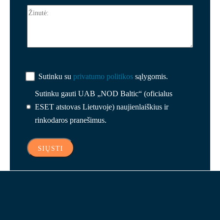
Sutinku su
privatumo politikos
sąlygomis.
Sutinku gauti UAB „NOD Baltic“ (oficialus
ESET atstovas Lietuvoje) naujienlaiškius ir
rinkodaros pranešimus.