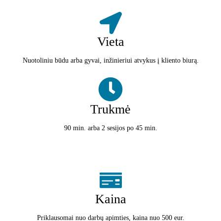
Vieta
Nuotoliniu būdu arba gyvai, inžinieriui atvykus į kliento biurą.
Trukmė
90 min. arba 2 sesijos po 45 min.
Kaina
Priklausomai nuo darbų apimties, kaina nuo 500 eur.